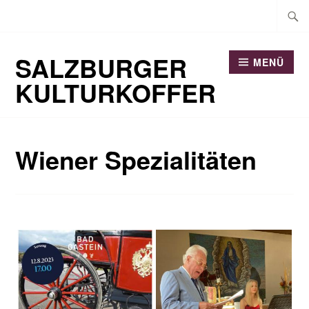
Zum
Suche
Inhalt
nach:
springen
SALZBURGER
MENÜ
KULTURKOFFER
Wiener Spezialitäten