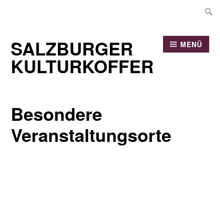
Zum
Suche
Inhalt
nach:
springen
SALZBURGER
MENÜ
KULTURKOFFER
Besondere
Veranstaltungsorte